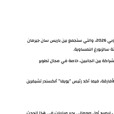
اختار الاتحاد الأوروبي لكرة القدم (يويفا) الحكم الصومالي عمر أرتان لإدارة المباراة المرتقبة من كأس السوبر الأوروبي 2026، والتي ستجمع بين باريس سان جيرمان
شراكة بين الجانبين، خاصة في مجال تطوير
أفارقة، فيما أكد رئيس “يويفا” ألكسندر تشيفرين
 ، ليصبح أول صومالي يدير مباريات في هذا الحدث