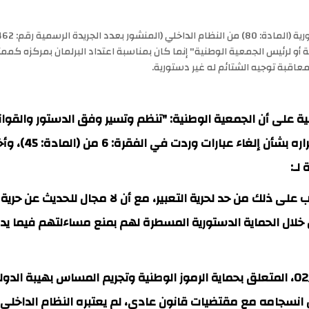
ة أو لرئيس الجمعية الوطنية" إنما كان بمناسبة اعتداد البرلمان بمركزه ك
 معاقبة توجيه الشتائم له غير دستورية.
جمعية الوطنية على أن الجمعية الوطنية: "تنظم وتسير وفق الدستور وا
لـ:
4، 50 من الدستور لما يترتب على ذلك من حد لحرية التعبير، مع أن لا مجال للحديث 
- وللقانون رقم: 021/2021، الصادر بتاريخ: 02/2/2021، المتعلق بحماية الرموز الوطنية 
 انسجامه مع مقتضيات قانون عادي، لم يعتبره النظام الداخلي 