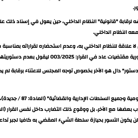
ر.
عه النظام الداخلي.
الدستور" دال هو الآخر بخصوص توجه المجلس للاعتناء برقابة ل
قرارات المجلس الدستوري: "م
ن يكون التسور بحيازة سلطة الشيء المقضي به كافيا لجبر تداعي