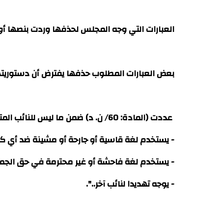
العبارات التي وجه المجلس لحذفها وردت بنصها أ
بعض العبارات المطلوب حذفها يفترض أن دستوريت
عددت (المادة: 60/ ن. د) ضمن ما ليس للنائب المتدخل: "أن...
- يستخدم لغة قاسية أو جارحة أو مشينة ضد أي كا
- يستخدم لغة فاحشة أو غير محترمة في حق الجمع
- يوجه تهديدا لنائب آخر..".