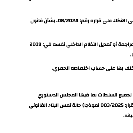
- في نفس السياق، يمعن المجلس في تأكيد اتجاهه لرقابة "قانونية" النظام الداخلي، حين يعول في إسناد ذلك على الاتكاء على قراره رقم: 08/2024، بشأن قانون
- اعتداد المجلس الدستوري بقراره المتعلق بقانون لا علاقة للنظام الداخلي به، وعدم استحضاره لقراراته بمناسبة مراجعة أو تعديل النظام الداخلي نفسه في: 2019
م يكلف بها على حساب اختصاصه الحصري.
لزمة للسلطات العمومية وجميع السلطات الإدارية والقضائية" (المادة: 87 / جديدة)، لجميع السلطات بما فيها المجلس الدستوري
نفسه؛ لذلك يطرح عدم تقيد المجلس بقراراته وتضارب بعضها مع الآخر، بل ووقوع ذلك التضارب داخل نفس القرار (القرار: 003/2025 نموذجا) حالة تمس البناء القانوني
اته.