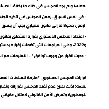
لعملها ولم يجد المجلس في ذلك ما يخالف الدستو
الرموز، محولا له إلى قانون معياري يجب أن يتسق م
و2022، وهي المراجعات التي تضمنت إقراره بدستورية مقتضيات عاد في القرار: 003/2025 ليقول بعدم دستوريتها.
- حديث القرار عن وجوب توافق "... التعليمات مع 
للجمهورية وتعرض الأمن القانوني لاعتلال حقيقي ل