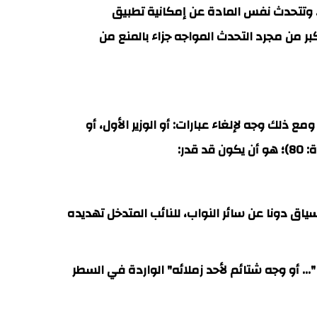
". وتتحدث نفس المادة عن إمكانية تطبيق
كبر من مجرد التحدث المواجه جزاء بالمنع من
المادة التي عرضت عليه في: 2019 و2022، 2025 مطابقة للدستور، ومع ذلك وجه لإلغاء عبارات: أو الوزير الأول، أو
ر:
اق دونا عن سائر النواب، للنائب المتدخل تهديده
 ليس (زميلا) للنواب حتى يستفيد من عدم اعتبار المجلس في قراره 03/2025 أن عبارة: "... أو وجه شتائم لأحد زملائه" الواردة في السطر