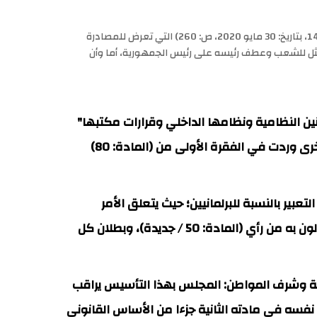
أن تصريحه في قراره: 013 - 2019، بتاريخ: 9 يوليو 2019، بدستورية (المادة: 80) من النظام الداخلي (المنشور بعدد الجريدة الرسمية رقم: 1462، بتاريخ: 30 مايو 2020، ص: 260) التي تعرض للمصادرة
ممثل للشعب وعطف رئيسه على رئيس الجمهورية، أما وأن
لقوانين النظامية ونظامها الداخلي وقرارات مكتبها"
فكيف يعد المجلس الدستوري من بين تأسيسات قراره بشأن إلغاء عبارات وردت في الفقرة: 6 من (المادة: 45)، وأخرى وردت في الفقرة الأولى من (المادة: 80)
عن حرية التعبير بالنسبة للبرلمانيين؛ حيث يتعلق الأمر
بالتعبير الحر المكفول لهم على سبيل الخصوص من خلال الحماية الدستورية المسطرة لهم بمنع مساءلتهم فيما يدلون به من رأي (المادة: 50 / جديدة)، وبطلان كل
وتجريم المساس بهيبة الدولة وشرف المواطن: المجلس بهذا التأسيس يراقب
نفسه في مادته الثانية جزءا من الأساس القانوني