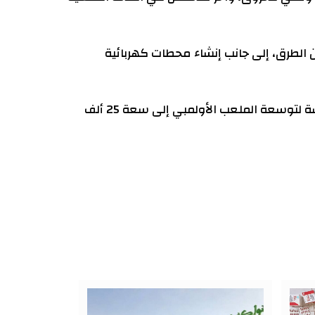
نامج على بناء خمسة جسور عند أبرز نقاط الازدحام المروري، وإنجاز 67 كيلومترا من الطرق، إلى جانب إنشاء محطات كهربائية
كما يتضمن محور الشباب والرياضة بناء 24 ملعبا، وترميم عدد من دور الشباب، وتأهيل منشآت رياضية، وإعداد دراسة لتوسعة الملعب الأولمبي إلى سعة 25 ألف