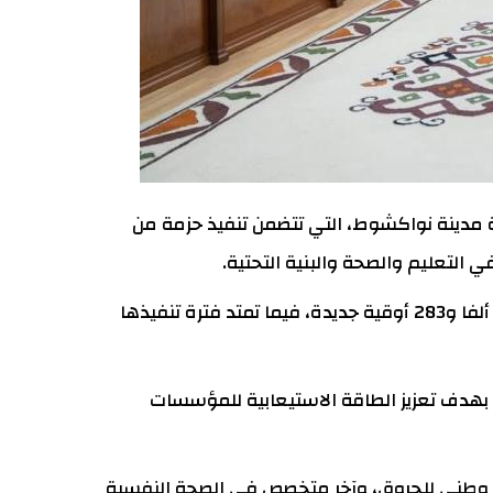
ية مدينة نواكشوط، التي تتضمن تنفيذ حزمة من
وبحسب البيان الصادر عقب اجتماع مجلس الوزراء، تبلغ الكلفة الإجمالية للمرحلة الثانية 11 مليارا و589 مليونا و690 ألفا و283 أوقية جديدة، فيما تمتد فترة تنفيذها
 فصول دراسية، وإنشاء ثانويتين، وسبع إعداديات، و18 مدرسة ابتدائية، بهدف تعزيز الطاقة الاستيعابية للمؤسسات
ركز وطني للحروق، وآخر متخصص في الصحة النفسية